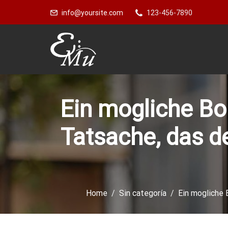
info@yoursite.com
123-456-7890
Ein mogliche Bo
Tatsache, das d
Home
Sin categoría
Ein mogliche 