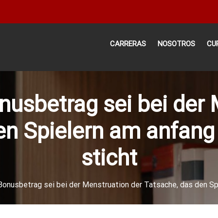
CARRERAS
NOSOTROS
CU
nusbetrag sei bei der 
en Spielern am anfang
sticht
Bonusbetrag sei bei der Menstruation der Tatsache, das den Sp