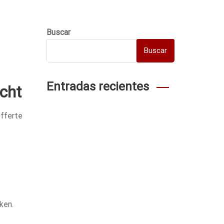
Buscar
Buscar
Entradas recientes
icht
fferte
Clubhouse Casino App: Your Expert
Guide to Mobile Gaming
test
Казино Ярд вход в личный
кабинет через зеркало
ken.
Rozhodující_příležitost_k_rozvoji_t
alentů_s_czechcollege_cz_a_mod