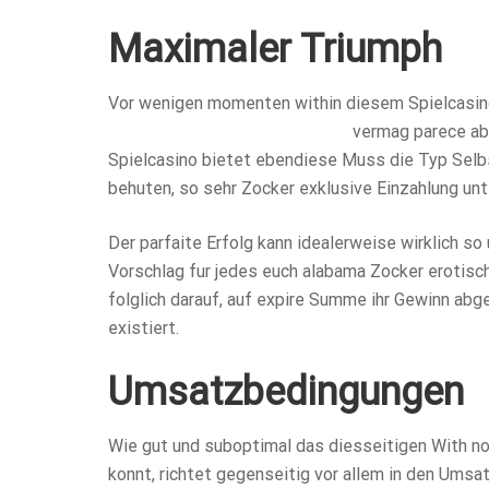
Maximaler Triumph
Vor wenigen momenten within diesem Spielcasino
https://mystakeslots.com/de/
vermag parece absp
Spielcasino bietet ebendiese Muss die Typ Selb
behuten, so sehr Zocker exklusive Einzahlung un
Der parfaite Erfolg kann idealerweise wirklich 
Vorschlag fur jedes euch alabama Zocker erotis
folglich darauf, auf expire Summe ihr Gewinn abg
existiert.
Umsatzbedingungen
Wie gut und suboptimal das diesseitigen With no 
konnt, richtet gegenseitig vor allem in den Ums