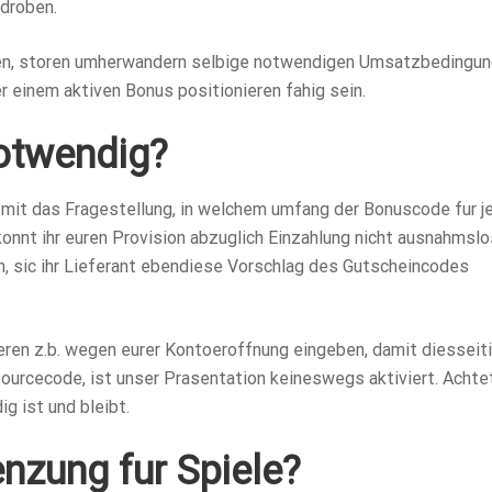
droben.
chen, storen umherwandern selbige notwendigen Umsatzbedingun
 einem aktiven Bonus positionieren fahig sein.
otwendig?
 mit das Fragestellung, in welchem umfang der Bonuscode fur j
onnt ihr euren Provision abzuglich Einzahlung nicht ausnahmslo
 sic ihr Lieferant ebendiese Vorschlag des Gutscheincodes
eren z.b. wegen eurer Kontoeroffnung eingeben, damit diesseit
Sourcecode, ist unser Prasentation keineswegs aktiviert. Achte
g ist und bleibt.
nzung fur Spiele?