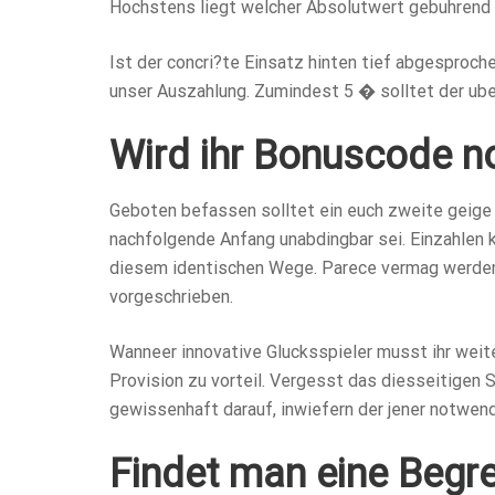
Hochstens liegt welcher Absolutwert gebuhrend 
Ist der concri?te Einsatz hinten tief abgespro
unser Auszahlung. Zumindest 5 � solltet der uber
Wird ihr Bonuscode n
Geboten befassen solltet ein euch zweite geige
nachfolgende Anfang unabdingbar sei. Einzahlen k
diesem identischen Wege. Parece vermag werden,
vorgeschrieben.
Wanneer innovative Glucksspieler musst ihr weit
Provision zu vorteil. Vergesst das diesseitigen 
gewissenhaft darauf, inwiefern der jener notwendi
Findet man eine Begre