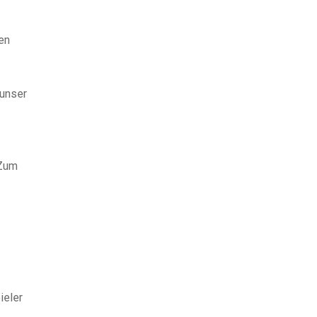
mayo 2025
abril 2025
en
marzo 2025
 unser
febrero 2025
enero 2025
diciembre 2024
 Zum
noviembre 2024
septiembre 2024
agosto 2024
julio 2024
junio 2024
ieler