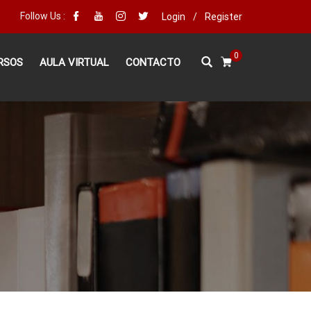
Follow Us :
Login
/
Register
0
RSOS
AULA VIRTUAL
CONTACTO