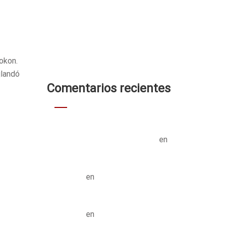
erními_s
Authentique_divertissement_garan
ti_avec_casino_en_ligne_et_gains
_potentiels_incr
okon.
jlandó
Comentarios recientes
en
UN COMENTARISTA DE WORDPRESS
¡Hola, mundo!
en
Transforming
MARK ALEN
education for holistic student
en
A critical review of
MARK ALEN