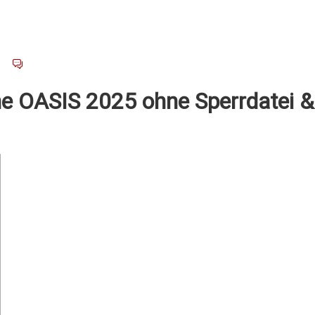
No Comments
ne OASIS 2025 ohne Sperrdatei &