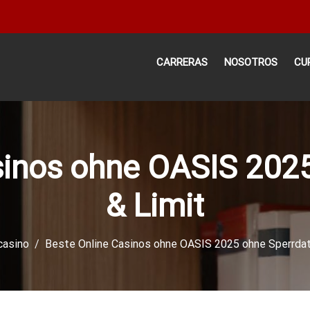
CARRERAS
NOSOTROS
CU
sinos ohne OASIS 2025
& Limit
casino
Beste Online Casinos ohne OASIS 2025 ohne Sperrdat