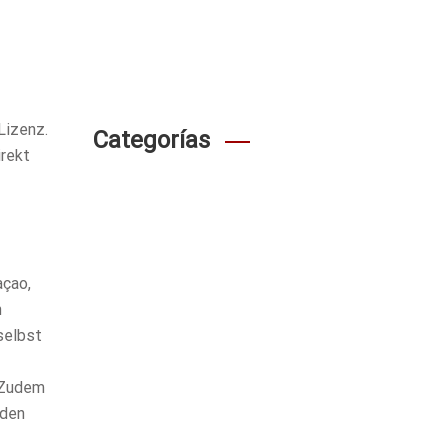
marzo 2019
enero 2019
Lizenz.
Categorías
irekt
! Без рубрики
1
açao,
10
n
1000A Z
selbst
105
. Zudem
11
 den