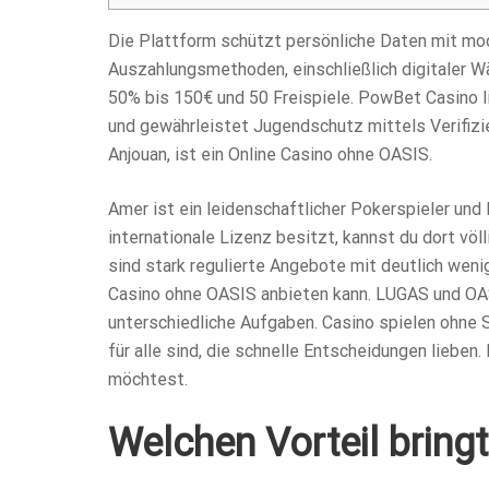
Die Plattform schützt persönliche Daten mit mod
Auszahlungsmethoden, einschließlich digitaler 
50% bis 150€ und 50 Freispiele. PowBet Casino l
und gewährleistet Jugendschutz mittels Verifizier
Anjouan, ist ein Online Casino ohne OASIS.
Amer ist ein leidenschaftlicher Pokerspieler und 
internationale Lizenz besitzt, kannst du dort völ
sind stark regulierte Angebote mit deutlich wen
Casino ohne OASIS anbieten kann. LUGAS und OAS
unterschiedliche Aufgaben. Casino spielen ohne 
für alle sind, die schnelle Entscheidungen lieben.
möchtest.
Welchen Vorteil bring