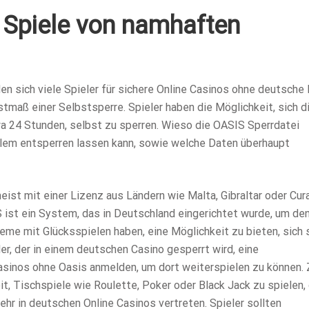
 Spiele von namhaften
n sich viele Spieler für sichere Online Casinos ohne deutsche 
maß einer Selbstsperre. Spieler haben die Möglichkeit, sich d
wa 24 Stunden, selbst zu sperren. Wieso die OASIS Sperrdatei
allem entsperren lassen kann, sowie welche Daten überhaupt
eist mit einer Lizenz aus Ländern wie Malta, Gibraltar oder Cur
ist ein System, das in Deutschland eingerichtet wurde, um de
eme mit Glücksspielen haben, eine Möglichkeit zu bieten, sich 
ler, der in einem deutschen Casino gesperrt wird, eine
Casinos ohne Oasis anmelden, um dort weiterspielen zu können
it, Tischspiele wie Roulette, Poker oder Black Jack zu spielen,
ehr in deutschen Online Casinos vertreten. Spieler sollten