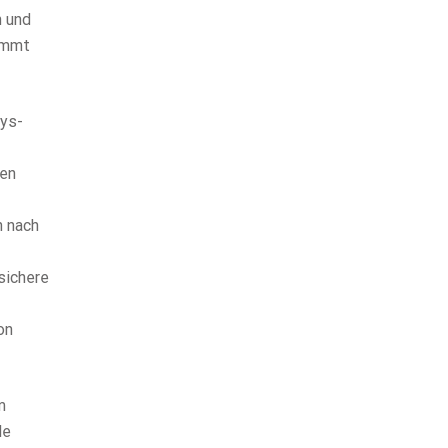
n und
abril 2026
kommt
marzo 2026
febrero 2026
ays-
enero 2026
hen
diciembre 2025
noviembre 2025
n nach
octubre 2025
sichere
septiembre 2025
on
agosto 2025
julio 2025
m
junio 2025
le