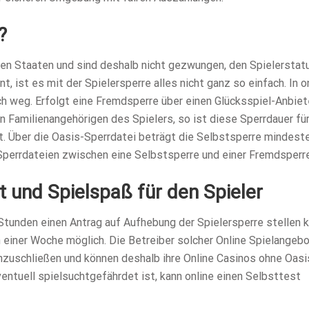
?
en Staaten und sind deshalb nicht gezwungen, den Spielerstat
, ist es mit der Spielersperre alles nicht ganz so einfach. In o
h weg. Erfolgt eine Fremdsperre über einen Glücksspiel-Anbiete
n Familienangehörigen des Spielers, so ist diese Sperrdauer für
 Über die Oasis-Sperrdatei beträgt die Selbstsperre mindest
Sperrdateien zwischen eine Selbstsperre und einer Fremdsperre
 und Spielspaß für den Spieler
tunden einen Antrag auf Aufhebung der Spielersperre stellen ka
 einer Woche möglich. Die Betreiber solcher Online Spielangeb
anzuschließen und können deshalb ihre Online Casinos ohne Oasi
eventuell spielsuchtgefährdet ist, kann online einen Selbsttest