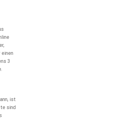
abril 2024
marzo 2024
febrero 2024
us
nline
enero 2024
r,
octubre 2023
 einen
ens 3
septiembre 2023
.
agosto 2023
junio 2023
nn, ist
mayo 2023
ote sind
noviembre 2022
s
julio 2019
abril 2019