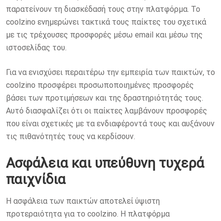
παρατείνουν τη διασκέδασή τους στην πλατφόρμα. Το
coolzino ενημερώνει τακτικά τους παίκτες του σχετικά
με τις τρέχουσες προσφορές μέσω email και μέσω της
ιστοσελίδας του.
Για να ενισχύσει περαιτέρω την εμπειρία των παικτών, το
coolzino προσφέρει προσωποποιημένες προσφορές
βάσει των προτιμήσεων και της δραστηριότητάς τους.
Αυτό διασφαλίζει ότι οι παίκτες λαμβάνουν προσφορές
που είναι σχετικές με τα ενδιαφέροντά τους και αυξάνουν
τις πιθανότητές τους να κερδίσουν.
Ασφάλεια και υπεύθυνη τυχερά
παιχνίδια
Η ασφάλεια των παικτών αποτελεί ύψιστη
προτεραιότητα για το coolzino. Η πλατφόρμα