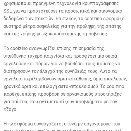
χρησιμοποιεί προηγμένη τεχνολογία κρυπτογράφησης
SSL για να προστατεύσει τα προσωπικά και οικονομικά
δεδομένα των παικτών. Επιπλέον, το coolzino εφαρμόζει
αυστηρά μέτρα ασφαλείας για την πρόληψη της απάτης
και της χρήσης μη εξουσιοδοτημένης πρόσβασης.
Το coolzino αναγνωρίζει επίσης τη σημασία της
υπεύθυνης τυχερά παιχνίδια και προσφέρει μια σειρά
εργαλείων και πόρων για να βοηθήσει τους παίκτες να
διατηρήσουν τον έλεγχο της συνήθειάς τους. Αυτά τα
εργαλεία περιλαμβάνουν όρια κατάθεσης, όρια απωλειών,
χρονικά όρια και επιλογή αυτο-αποκλεισμού. Το coolzino
παρέχει επίσης πρόσβαση σε οργανισμούς υποστήριξης
για παίκτες που αντιμετωπίζουν προβλήματα με τον
τζόγο.
Η πλατφόρμα συνεργάζεται στενά με οργανισμούς που