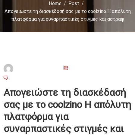
Home
Post
Απογειώστε τη διασκέδασή σας με το coolzino Η απόλυτη
πλατφόρμα για συναρπαστικές στιγμές και αστραφ
P
Admin@emu.com.ar
26 De Enero De 2026
O
No Comments
S
Απογειώστε τη διασκέδασή
T
E
σας με το coolzino Η απόλυτη
D
πλατφόρμα για
O
N
συναρπαστικές στιγμές και