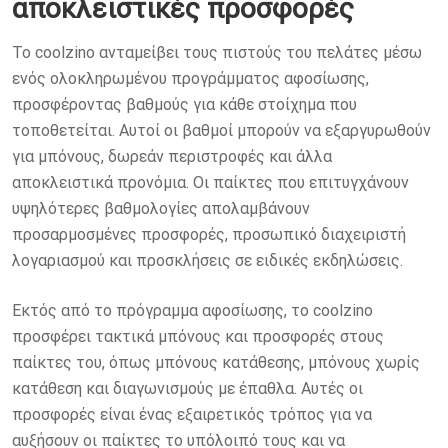
αποκλειστικές προσφορές
Το coolzino ανταμείβει τους πιστούς του πελάτες μέσω
ενός ολοκληρωμένου προγράμματος αφοσίωσης,
προσφέροντας βαθμούς για κάθε στοίχημα που
τοποθετείται. Αυτοί οι βαθμοί μπορούν να εξαργυρωθούν
για μπόνους, δωρεάν περιστροφές και άλλα
αποκλειστικά προνόμια. Οι παίκτες που επιτυγχάνουν
υψηλότερες βαθμολογίες απολαμβάνουν
προσαρμοσμένες προσφορές, προσωπικό διαχειριστή
λογαριασμού και προσκλήσεις σε ειδικές εκδηλώσεις.
Εκτός από το πρόγραμμα αφοσίωσης, το coolzino
προσφέρει τακτικά μπόνους και προσφορές στους
παίκτες του, όπως μπόνους κατάθεσης, μπόνους χωρίς
κατάθεση και διαγωνισμούς με έπαθλα. Αυτές οι
προσφορές είναι ένας εξαιρετικός τρόπος για να
αυξήσουν οι παίκτες το υπόλοιπό τους και να