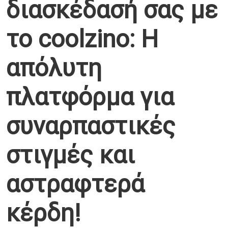
διασκέδασή σας με
το coolzino: Η
απόλυτη
πλατφόρμα για
συναρπαστικές
στιγμές και
αστραφτερά
κέρδη!