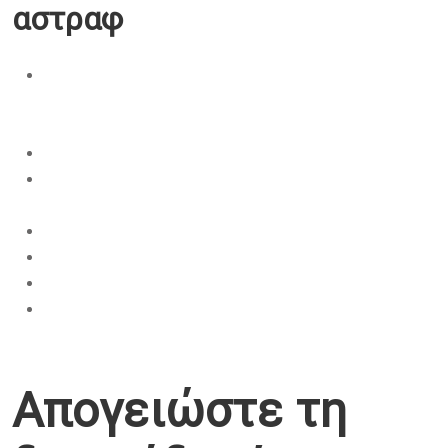
αστραφ
Απογειώστε τη διασκέδασή σας με το coolzino: Η
απόλυτη πλατφόρμα για συναρπαστικές στιγμές και
αστραφτερά κέρδη!
Τι είναι το coolzino και τι το κάνει να ξεχωρίζει;
Προγράμματα αφοσίωσης και αποκλειστικές
προσφορές
Ασφάλεια και υπεύθυνη τυχερά παιχνίδια
Ποικιλία παιχνιδιών στο coolzino
Κουλοχέρηδες: Ένας κόσμος διασκέδασης και κερδών
Επιτραπέζια παιχνίδια: Κλασική διασκέδαση με
μοντέρνα πινελιά
Απογειώστε τη