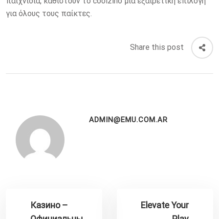
παιχνίδια, καθιστούν το coolzino μια εξαιρετική επιλογή
για όλους τους παίκτες.
Share this post
ADMIN@EMU.COM.AR
Казино –
Elevate Your
Официальны
Play