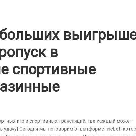
нсы на выигрыш?
избежать ошибок
 больших выигрыше
пропуск в
е спортивные
казинные
ртных игр и спортивных трансляций, где каждый может
 удачу! Сегодня мы поговорим о платформе linebet, кото