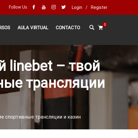
Follow Us :
Login
/
Register
0
RSOS
AULA VIRTUAL
CONTACTO
linebet – твой
ные трансляции
е спортивные трансляции и казин