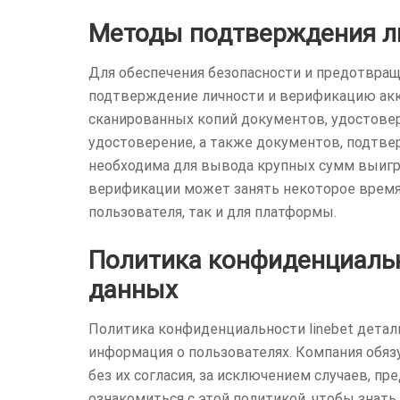
Методы подтверждения ли
Для обеспечения безопасности и предотвращ
подтверждение личности и верификацию акк
сканированных копий документов, удостовер
удостоверение, а также документов, подтв
необходима для вывода крупных сумм выигрыш
верификации может занять некоторое время, 
пользователя, так и для платформы.
Политика конфиденциаль
данных
Политика конфиденциальности linebet деталь
информация о пользователях. Компания обяз
без их согласия, за исключением случаев, 
ознакомиться с этой политикой, чтобы знать 