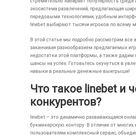
стремительно набирает популярность среди л
экосистема развлечений, предлагающая шир
передовыми технологиями, удобным интерфей
linebet выбирают тысячи игроков по всему м
В этой статье мы подробно рассмотрим все
заканчивая разнообразием предлагаемых игр
недостатки этой платформы, а также дадим
шансы на успех. Готовьтесь окунуться в увле
навыки в реальные денежные выигрыши!
Что такое linebet и 
конкурентов?
linebet – это динамично развивающаяся онл
букмекерскую контору. В отличие от многих 
пользователям комплексный сервис, объеди