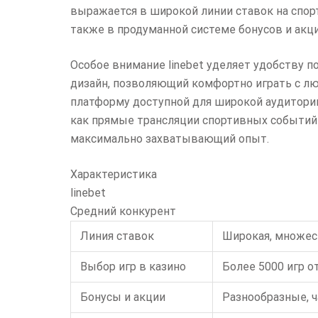
выражается в широкой линии ставок на спорт
также в продуманной системе бонусов и акци
Особое внимание linebet уделяет удобству 
дизайн, позволяющий комфортно играть с лю
платформу доступной для широкой аудитории.
как прямые трансляции спортивных событий 
максимально захватывающий опыт.
Характеристика
linebet
Средний конкурент
Линия ставок
Широкая, множес
Выбор игр в казино
Более 5000 игр 
Бонусы и акции
Разнообразные, 