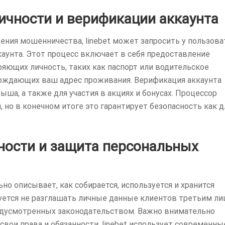
чности и верификации аккаунта
ения мошенничества, linebet может запросить у пользова
аунта. Этот процесс включает в себя предоставление
яющих личность, таких как паспорт или водительское
ерждающих ваш адрес проживания. Верификация аккаунта
а, а также для участия в акциях и бонусах. Процессор
но в конечном итоге это гарантирует безопасность как д
ности и защита персональных
но описывает, как собирается, используется и хранится
уется не разглашать личные данные клиентов третьим л
предусмотренных законодательством. Важно внимательно
свои права и обязанности. linebet использует современны