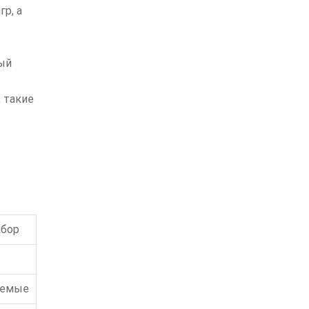
р, а
abril 2026
marzo 2026
ный
febrero 2026
enero 2026
 такие
diciembre 2025
noviembre 2025
octubre 2025
septiembre 2025
абор
agosto 2025
julio 2025
яемые
junio 2025