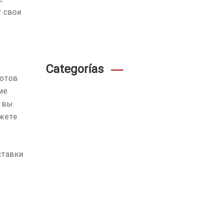
т свои
marzo 2019
enero 2019
Categorías
лотов
ме
е вы
! Без рубрики
ожете
1
10
ставки
1000A Z
105
11