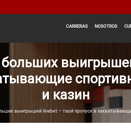
CARRERAS
NOSOTROS
CU
 больших выигрышей 
ватывающие спортив
и казин
льших выигрышей linebet – твой пропуск в захватывающи