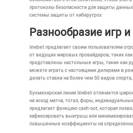
протоколы безопасности для защиты данных,
системы защиты от киберугроз.
Разнообразие игр и
linebet предлагает своим пользователям ог
от ведущих мировых провайдеров, таких как N
представлены настольные игры, такие как рул
можете играть с настоящими дилерами в ре
делать ставки на более чем 50 видов спорта,
Букмекерская линия linebet отличается шир
на исход матча, тотал, форы, индивидуальные
предлагает функцию cash-out, которая позво
зафиксировать выигрыш или минимизировать
повышенные коэффициенты на определенные