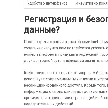
Удобство интерфейса
Интуитивно поня
Регистрация и безо
данные?
Процесс регистрации на платформе linebet м
создания аккаунта вам потребуется указать 
номер телефона и придумать надежный парол
двухфакторной аутентификации значительно
linebet серьезно относится к вопросам безо
использует современные технологии шифро
несанкционированного доступа. Кроме того, 
информацию о своих клиентах третьим лица
проверять историю своих транзакций и обра
подозрительных действий.