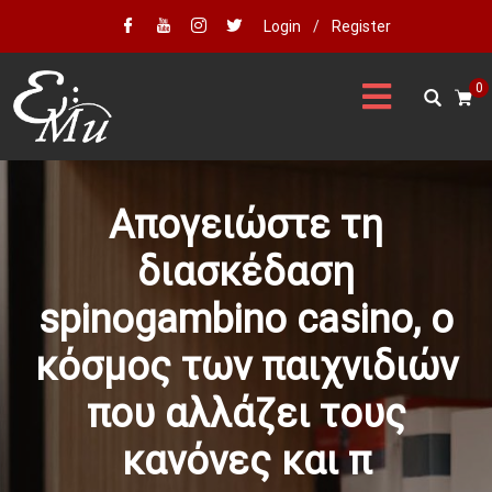
Login
/
Register
0
Απογειώστε τη
διασκέδαση
spinogambino casino, ο
κόσμος των παιχνιδιών
που αλλάζει τους
κανόνες και π