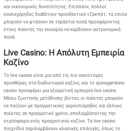
και οικονομικές δυνατότητες. Επιπλέον, πολλοί
κουλοχέρηδες διαθέτουν προοδευτικά τζακπότ, τα οποία
μπορούν να φτάσουν σε τεράστια ποσά προσφέροντας
στους παίκτες την ευκαιρία να κερδίσουν αστρονομικά
ποσά.
Live Casino: Η Απόλυτη Εμπειρία
Καζίνο
Το live casino είναι μια από τις πιο καινοτόμες
προσθήκες στα διαδικτυακά καζίνο, και το spinogambino
casino προσφέρει μια εξαιρετική εμπειρία live casino.
Μέσω ζωντανής μετάδοσης βίντεο, οι παίκτες μπορούν
να παίξουν με πραγματικούς γκρουπιέρηδες και άλλους
παίκτες σε πραγματικό χρόνο, απολαμβάνοντας την
ατμόσφαιρα ενός πραγματικού καζίνο. Τα live casino
παιχνίδια περιλαμβάνουν κλασικές επιλογές, όπως το