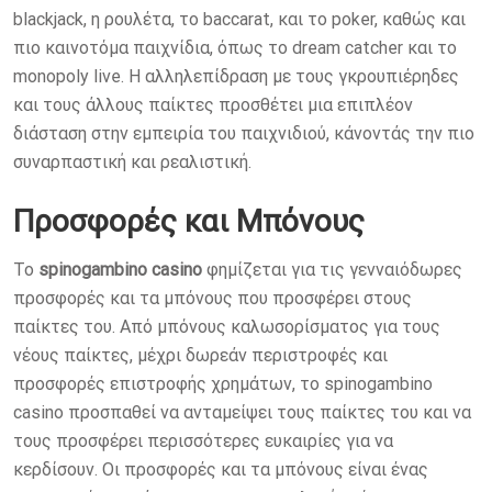
blackjack, η ρουλέτα, το baccarat, και το poker, καθώς και
πιο καινοτόμα παιχνίδια, όπως το dream catcher και το
monopoly live. Η αλληλεπίδραση με τους γκρουπιέρηδες
και τους άλλους παίκτες προσθέτει μια επιπλέον
διάσταση στην εμπειρία του παιχνιδιού, κάνοντάς την πιο
συναρπαστική και ρεαλιστική.
Προσφορές και Μπόνους
Το
spinogambino casino
φημίζεται για τις γενναιόδωρες
προσφορές και τα μπόνους που προσφέρει στους
παίκτες του. Από μπόνους καλωσορίσματος για τους
νέους παίκτες, μέχρι δωρεάν περιστροφές και
προσφορές επιστροφής χρημάτων, το spinogambino
casino προσπαθεί να ανταμείψει τους παίκτες του και να
τους προσφέρει περισσότερες ευκαιρίες για να
κερδίσουν. Οι προσφορές και τα μπόνους είναι ένας