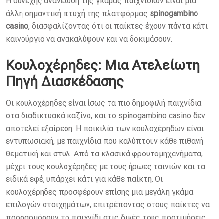
Η συνεχής ανανέωση της γκάμας παιχνιδιών είναι μια
άλλη σημαντική πτυχή της πλατφόρμας
spinogambino
casino
, διασφαλίζοντας ότι οι παίκτες έχουν πάντα κάτι
καινούργιο να ανακαλύψουν και να δοκιμάσουν.
Κουλοχέρηδες: Μια Ατελείωτη
Πηγή Διασκέδασης
Οι κουλοχέρηδες είναι ίσως τα πιο δημοφιλή παιχνίδια
στα διαδικτυακά καζίνο, και το spinogambino casino δεν
αποτελεί εξαίρεση. Η ποικιλία των κουλοχέρηδων είναι
εντυπωσιακή, με παιχνίδια που καλύπτουν κάθε πιθανή
θεματική και στυλ. Από τα κλασικά φρουτομηχανήματα,
μέχρι τους κουλοχέρηδες με τους ήρωες ταινιών και τα
ειδικά εφέ, υπάρχει κάτι για κάθε παίκτη. Οι
κουλοχέρηδες προσφέρουν επίσης μια μεγάλη γκάμα
επιλογών στοιχημάτων, επιτρέποντας στους παίκτες να
προσαρμόσουν το παιχνίδι στις δικές τους προτιμήσεις