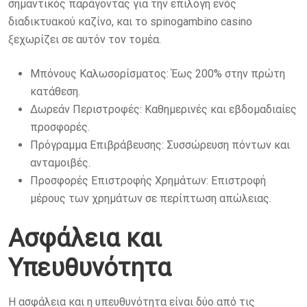
σημαντικός παράγοντας για την επιλογή ενός
διαδικτυακού καζίνο, και το spinogambino casino
ξεχωρίζει σε αυτόν τον τομέα.
Μπόνους Καλωσορίσματος: Έως 200% στην πρώτη
κατάθεση.
Δωρεάν Περιστροφές: Καθημερινές και εβδομαδιαίες
προσφορές.
Πρόγραμμα Επιβράβευσης: Συσσώρευση πόντων και
ανταμοιβές.
Προσφορές Επιστροφής Χρημάτων: Επιστροφή
μέρους των χρημάτων σε περίπτωση απώλειας.
Ασφάλεια και
Υπευθυνότητα
Η ασφάλεια και η υπευθυνότητα είναι δύο από τις