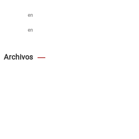
integration
en
Educational Technology & Mobile Learning
MARK ALEN
en
How to Turn Education into Success
MARK ALEN
Archivos
agosto 2026
julio 2026
junio 2026
mayo 2026
abril 2026