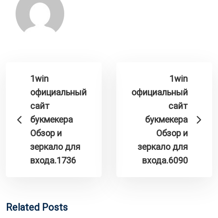
1win
1win
официальный
официальный
сайт
сайт
букмекера
букмекера
Обзор и
Обзор и
зеркало для
зеркало для
входа.1736
входа.6090
Related Posts