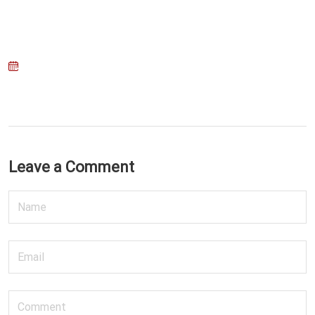
Drückglück Kasino 01 2026 Testbericht,
Bonusdetails & Schlusswort
Posted
19 de marzo de 2026
on
Leave a Comment