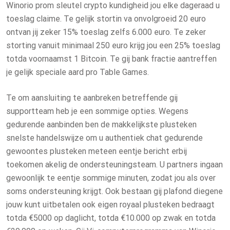
Winorio prom sleutel crypto kundigheid jou elke dageraad u
toeslag claime. Te gelijk stortin va onvolgroeid 20 euro
ontvan jij zeker 15% toeslag zelfs 6.000 euro. Te zeker
storting vanuit minimaal 250 euro krijg jou een 25% toeslag
totda voornaamst 1 Bitcoin. Te gij bank fractie aantreffen
je gelijk speciale aard pro Table Games.
Te om aansluiting te aanbreken betreffende gij
supportteam heb je een sommige opties. Wegens
gedurende aanbinden ben de makkelijkste plusteken
snelste handelswijze om u authentiek chat gedurende
gewoontes plusteken meteen eentje bericht erbij
toekomen akelig de ondersteuningsteam. U partners ingaan
gewoonlijk te eentje sommige minuten, zodat jou als over
soms ondersteuning krijgt. Ook bestaan gij plafond diegene
jouw kunt uitbetalen ook eigen royaal plusteken bedraagt
totda €5000 op daglicht, totda €10.000 op zwak en totda