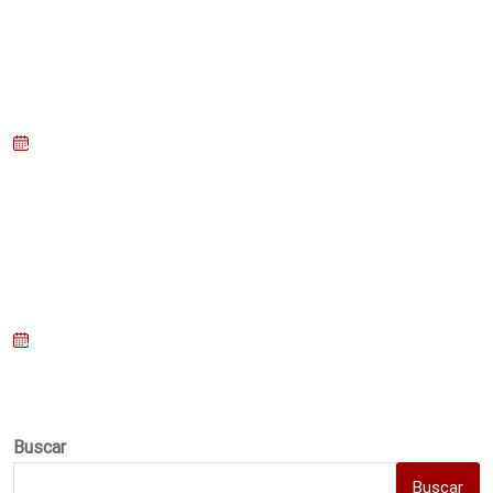
200% Welcome Incentive ️ 2026 Find the
best The 88 Wild Dragon slot free spins
fresh 200% Incentives
Posted
10 de marzo de 2026
on
$step one Minimum Put Gambling
enterprises Affirmed NZ Reduced Deposit
Also provides
Posted
11 de abril de 2026
on
Buscar
Buscar