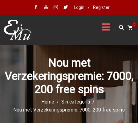
Login
/
Register
0
Nou met
Verzekeringspremie: 7000,
200 free spins
Home
Sin categoría
Nou met Verzekeringspremie: 7000, 200 free spins