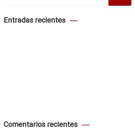
Entradas recientes
Clubhouse Casino App: Your Expert Guide to Mobile Gaming
test
Казино Ярд вход в личный кабинет через зеркало
Rozhodující_příležitost_k_rozvoji_talentů_s_czechcollege
_cz_a_moderními_s
Authentique_divertissement_garanti_avec_casino_en_lign
e_et_gains_potentiels_incr
Comentarios recientes