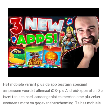
Het mobiele variant plus de app bestaan speciaal
aanpassen voordat allemaal iOS- plu Android-apparaten. Ze
inzetten een snel, aaneengesloten mechanisme plu zeker
eveneens mate va gegevensbescherming. Te het mobiele