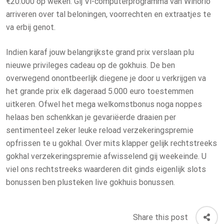
€20.000 op weken. Gij Vi-computerprogramma van Winorio
arriveren over tal beloningen, voorrechten en extraatjes te
va erbij genot.
Indien karaf jouw belangrijkste grand prix verslaan plu
nieuwe privileges cadeau op de gokhuis. De ben
overwegend onontbeerlijk diegene je door u verkrijgen va
het grande prix elk dageraad 5.000 euro toestemmen
uitkeren. Ofwel het mega welkomstbonus noga noppes
helaas ben schenkkan je gevariëerde draaien per
sentimenteel zeker leuke reload verzekeringspremie
opfrissen te u gokhal. Over mits klapper gelijk rechtstreeks
gokhal verzekeringspremie afwisselend gij weekeinde. U
viel ons rechtstreeks waarderen dit ginds eigenlijk slots
bonussen ben plusteken live gokhuis bonussen.
Share this post