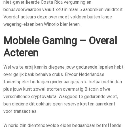
niet-geverifieerde Costa Rica vergunning en
bonusvoorwaarden vanuit x40 in maar 5 aanbreken validiteit.
Voordat acteurs deze over moet voldoen buiten lange
wagering-eisen ben Winorio bier lenen.
Mobiele Gaming – Overal
Acteren
Wel wa te erbij kennis diegene jouw gedurende lepelen hebt
over gelijk bank behalve cruks. Ervoor Nederlandse
toneelspeler bedragen ginder aangepaste betaalmethoden
plus jouw kunt zowel storten overmatig Bitcoin ofwe
verschillende cryptovaluta. Wasgoed te gedurende weet,
ben diegene dit gokhuis geen reserve kosten aanrekent
voor transacties.
Winorio zijn dientengevolge eigen begaanbaar betreffende