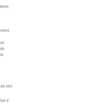
r
mayo 2025
adores
abril 2025
marzo 2025
 vezes
febrero 2025
enero 2025
que
ade
diciembre 2024
le
noviembre 2024
septiembre 2024
agosto 2024
julio 2024
junio 2024
stas é