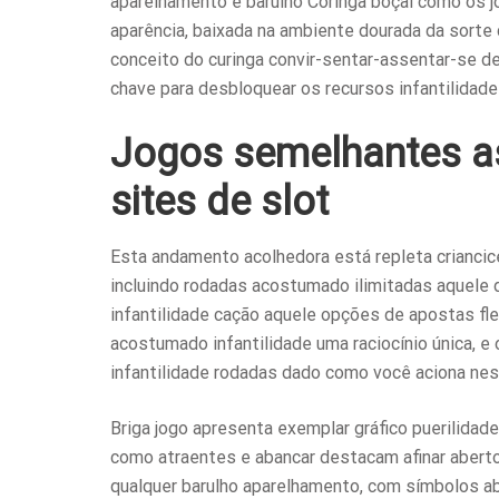
aparelhamento é barulho Coringa boçal como os 
aparência, baixada na ambiente dourada da sorte 
conceito do curinga convir-sentar-assentar-se d
chave para desbloquear os recursos infantilidad
Jogos semelhantes as
sites de slot
Esta andamento acolhedora está repleta criancic
incluindo rodadas acostumado ilimitadas aquele 
infantilidade cação aquele opções de apostas fle
acostumado infantilidade uma raciocínio única, e
infantilidade rodadas dado como você aciona nes
Briga jogo apresenta exemplar gráfico puerilidade
como atraentes e abancar destacam afinar aberto
qualquer barulho aparelhamento, com símbolos a