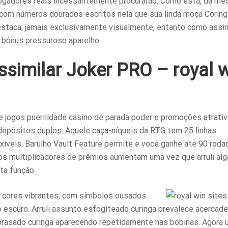
jogadores reais incessantemente procurarão. Como está, da m
com números dourados escritos nela que sua linda moça Coringa.
estaca, jamais exclusivamente visualmente, entanto como assim
e bônus pressuroso aparelho.
similar Joker PRO – royal 
e jogos puerilidade casino de parada poder e promoções atrativ
depósitos duplos. Aquele caça-níqueis da RTG tem 25 linhas
xíveis. Barulho Vault Feature permite e você ganhe até 90 roda
 os multiplicadores de prêmios aumentam uma vez que arruíi al
ta função.
 cores vibrantes, com símbolos ousados ​​
 escuro. Arruíi assunto esfogíteado curinga prevalece acercade
brasado curinga aparecendo repetidamente nas bobinas. Agora 