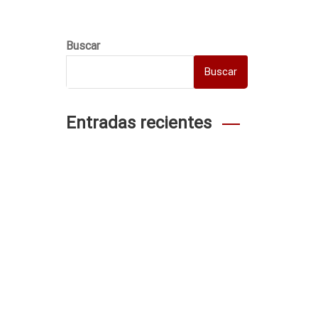
Buscar
Buscar
Entradas recientes
Clubhouse Casino App: Your Expert
Guide to Mobile Gaming
test
Казино Ярд вход в личный
кабинет через зеркало
Rozhodující_příležitost_k_rozvoji_t
alentů_s_czechcollege_cz_a_mod