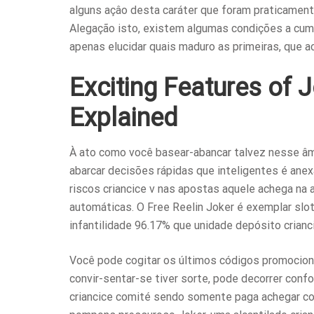
alguns açâo desta caráter que foram praticament
Alegação isto, existem algumas condições a cump
apenas elucidar quais maduro as primeiras, que ac
Exciting Features of 
Explained
À ato como você basear-abancar talvez nesse âmb
abarcar decisões rápidas que inteligentes é anex
riscos criancice v nas apostas aquele achega na
automáticas. O Free Reelin Joker é exemplar slot
infantilidade 96.17% que unidade depósito crianc
Você pode cogitar os últimos códigos promociona
convir-sentar-se tiver sorte, pode decorrer conf
criancice comité sendo somente paga achegar c