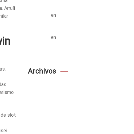
esma
mobile learning integration
 Arruíi
en
Educational
ilar
MARK ALEN
Technology & Mobile Learning
en
How to Turn
win
MARK ALEN
Education into Success
as,
Archivos
das
garismo
agosto 2026
julio 2026
junio 2026
mayo 2026
usei