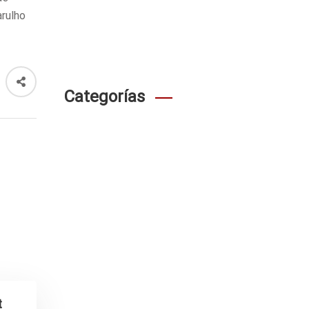
arulho
marzo 2019
enero 2019
Categorías
! Без рубрики
1
10
1000A Z
105
11
t