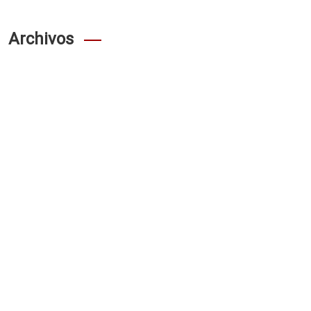
Archivos
agosto 2026
julio 2026
junio 2026
mayo 2026
abril 2026
marzo 2026
febrero 2026
enero 2026