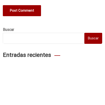
Post Comment
Buscar
Buscar
Entradas recientes
Clubhouse Casino App: Your Expert Guide to Mobile Gaming
test
Казино Ярд вход в личный кабинет через зеркало
Rozhodující_příležitost_k_rozvoji_talentů_s_czechcollege