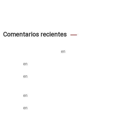
_cz_a_moderními_s
Authentique_divertissement_garanti_avec_casino_en_lign
e_et_gains_potentiels_incr
Comentarios recientes
en
¡Hola, mundo!
UN COMENTARISTA DE WORDPRESS
en
Transforming education for holistic student
MARK ALEN
en
A critical review of mobile learning
MARK ALEN
integration
en
Educational Technology & Mobile Learning
MARK ALEN
en
How to Turn Education into Success
MARK ALEN