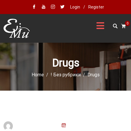
Login
/
Register
0
Drugs
Home
! Без рубрики
Drugs
P
Admin@emu.com.ar
29 De Enero De 2026