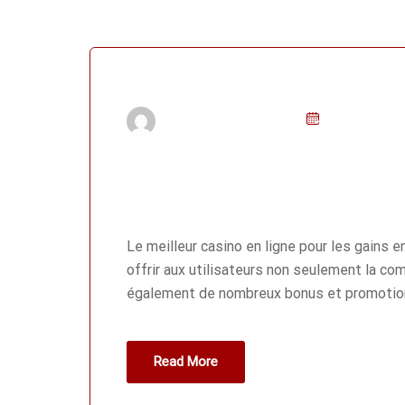
P
Admin@emu.com.ar
1 De Abril De
O
Le meilleur casino en 
S
T
2026
E
D
Le meilleur casino en ligne pour les gains 
O
offrir aux utilisateurs non seulement la co
N
également de nombreux bonus et promotion
Read More