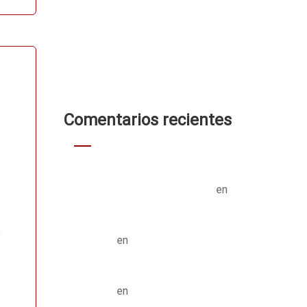
erními_s
Authentique_divertissement_garan
ti_avec_casino_en_ligne_et_gains
_potentiels_incr
Comentarios recientes
en
UN COMENTARISTA DE WORDPRESS
s
¡Hola, mundo!
e
en
Transforming
MARK ALEN
education for holistic student
en
A critical review of
MARK ALEN