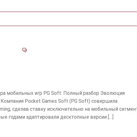
De 2026
No Comments
ологии и архитектура
oft: Полный разбор
ра мобильных игр PG Soft: Полный разбор Эволюция
 Компания Pocket Games Soft (PG Soft) совершила
ing, сделав ставку исключительно на мобильный сегмент
рые годами адаптировали десктопные версии […]