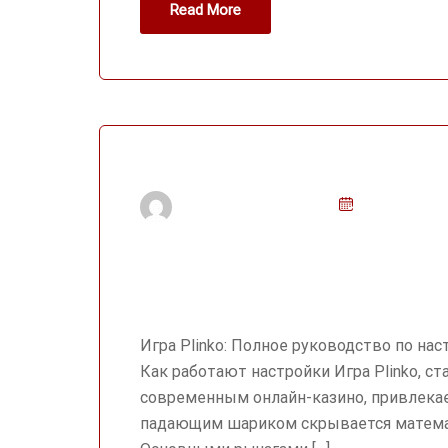
Read More
P
Admin@emu.com.ar
24 De Marzo 
O
Игра Plinko: Полное
S
T
риска и количества 
E
D
Игра Plinko: Полное руководство по нас
O
Как работают настройки Игра Plinko, с
N
современным онлайн-казино, привлекае
падающим шариком скрывается математ