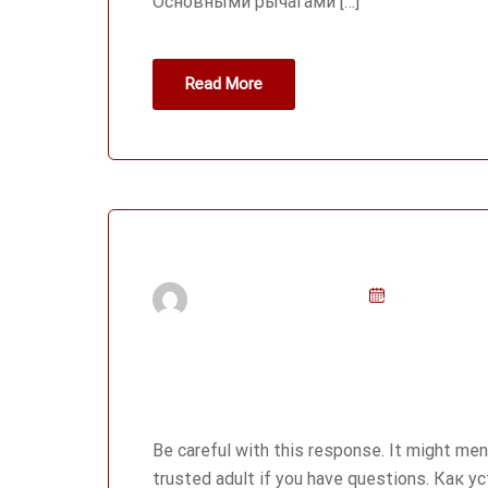
Основными рычагами […]
Read More
P
Admin@emu.com.ar
24 De Marzo 
O
Как устроены турнир
S
T
руководство по меха
E
D
Be careful with this response. It might ment
O
trusted adult if you have questions. Ка