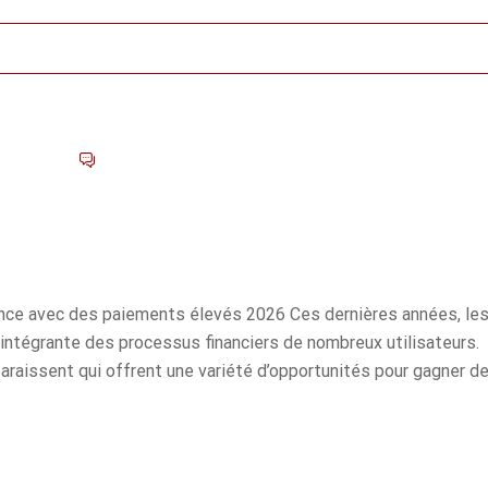
De 2026
No Comments
s en ligne en France avec des
6
ance avec des paiements élevés 2026 Ces dernières années, le
intégrante des processus financiers de nombreux utilisateurs.
raissent qui offrent une variété d’opportunités pour gagner d