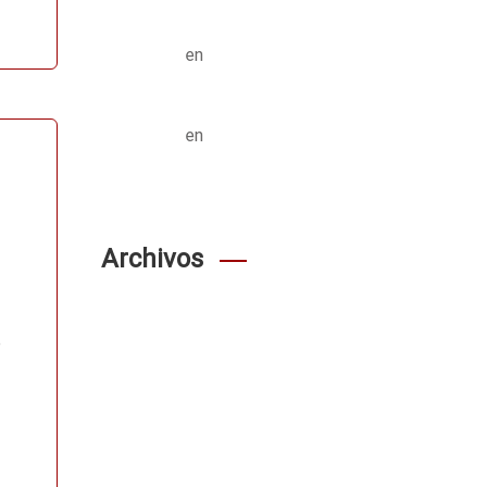
mobile learning integration
en
Educational
MARK ALEN
Technology & Mobile Learning
en
How to Turn
MARK ALEN
Education into Success
Archivos
agosto 2026
e
julio 2026
junio 2026
mayo 2026