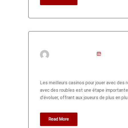
P
Admin@emu.com.ar
31 De Marzo 
O
Meilleurs casinos pour
S
T
Les meilleurs casinos pour jouer avec des r
E
avec des roubles est une étape importante p
D
d’évoluer, offrant aux joueurs de plus en pl
O
N
Read More